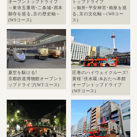
オープントップドライブ
トップドライブ
採用情報
～東寺五重塔・二条城・西本
～御所・平安神宮・南座を巡
願寺を巡る、京の歴史軸～
る、京の文化軸～(W8コー
運輸安全マネジメント評価
(W9コース)
ス)
安全管理規程
被害者等支援計画
新型コロナ感染予防対策
夏空を駆ける！
圧巻のハイウェイクルーズ!
京都鉄道博物館オープント
黄桜「伏水蔵」&おたべ本館
ップドライブ(WTコース)
オープントップドライブ
(WFコース)