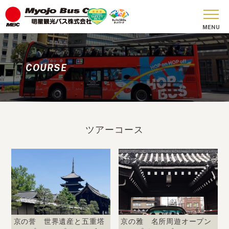
おしらせ
COURSE
貸切バス
SKY BUS
ツアーコース
ツアーコース
安全への取り組み
お問い合わせ
会社概要
SDGs
京の誉 世界遺産と五重塔
京の雅 名所周遊オープン