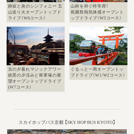
静寂と炎のシンフォニー 五
山鉾を仰ぐ特等席！
山送り火オープントップド
祇園祭熱気体感オープント
ライブ（W6コース）
ップドライブ（W5コース）
京の夕暮れマジックアワー
ぐるっと一周オープントッ
絶景の夕涼みと将軍塚の展
プドライブ（W1/W2コース）
望オープントップドライブ
(W7コース）
スカイホップバス京都
【SKY HOP BUS KYOTO】