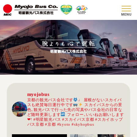
腕
心
運転
よりも
で
myojobus
京都の観光バス会社です
♩
屋根がないスカイバ
スも絶賛毎日運行中です
スカイバスからの景
色、観光バスで行った先の写真やバス会社の日常な
ど随時更新します
フォロー、いいねお願いします
❤︎!
#明星観光バス #スカイバス京都 #スカイホップ
バス京都 #京都 #kyoto #skyhopbus