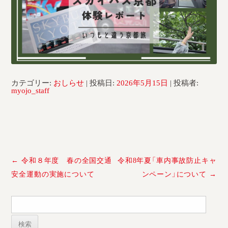
採用情報
運輸安全マネジメント評価
安全管理規程
被害者等支援計画
カテゴリー:
おしらせ
| 投稿日:
2026年5月15日
|
投稿者:
myojo_staff
新型コロナ感染予防対策
投
←
令和８年度 春の全国交通
令和8年夏「車内事故防止キャ
稿
安全運動の実施について
ンペーン」について
→
ナ
ビ
検
ゲ
索:
ー
シ