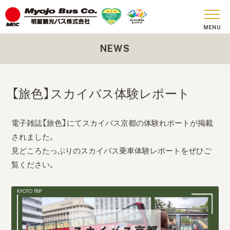
NEWS
おしらせ
貸切バス
【旅色】スカイバス体験レポート
SKY BUS
電子雑誌【旅色】にてスカイバス京都の体験れポートが掲載
ツアーコース
されました。
安全への取り組み
見どころたっぷりのスカイバス乗車体験レポートをぜひご
覧ください。
お問い合わせ
会社概要
SDGs