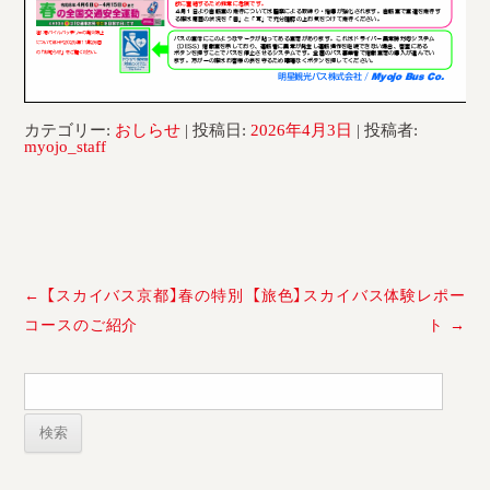
採用情報
運輸安全マネジメント評価
安全管理規程
カテゴリー:
おしらせ
| 投稿日:
2026年4月3日
|
投稿者:
myojo_staff
被害者等支援計画
新型コロナ感染予防対策
投
←
【スカイバス京都】春の特別
【旅色】スカイバス体験レポー
稿
コースのご紹介
ト
→
ナ
ビ
検
ゲ
索:
ー
シ
ョ
ン