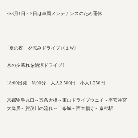
※8月1日～5日は車両メンテナンスのため運休
「夏の夜 夕涼みドライブ」（１W）
京の夕暮れを納涼ドライブ！
18:00出発 約90分 大人2.500円 小人1.250円
京都駅烏丸口～五条大橋～東山ドライブウェイ～平安神宮
大鳥居～賀茂川の流れ～二条城～西本願寺～京都駅