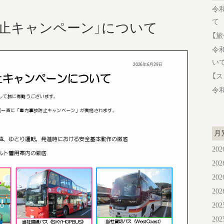
令
て
防止キャンペーン」について
【
令
い
【
令
月
20
20
20
20
20
20