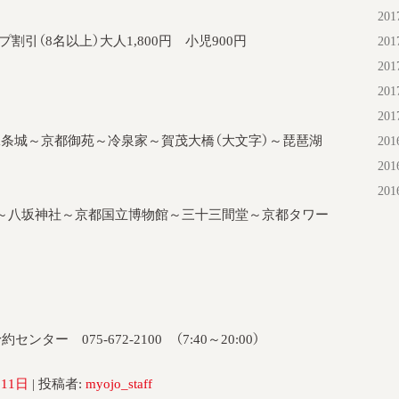
20
ープ割引（8名以上）大人1,800円 小児900円
20
20
20
20
条城～京都御苑～冷泉家～賀茂大橋（大文字）～琵琶湖
20
20
20
～八坂神社～京都国立博物館～三十三間堂～京都タワー
 075-672-2100 （7:40～20:00）
月11日
|
投稿者:
myojo_staff