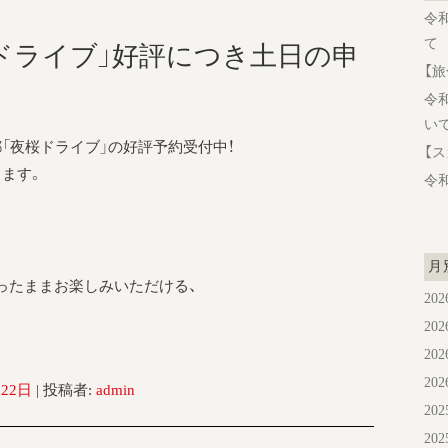
令
て
ドライブ」好評につき土日の申
【
令
い
「夜桜ドライブ」の好評予約受付中！
【
ます。
令
月
ったままお楽しみいただける、
20
。
20
。
20
20
月22日
|
投稿者:
admin
20
20