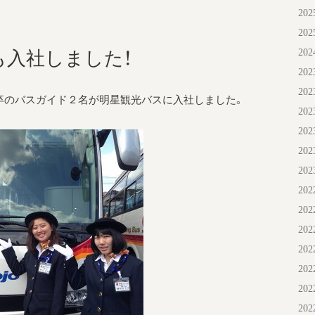
20
20
20
も入社しました！
20
20
、新卒のバスガイド２名が明星観光バスに入社しました。
20
20
20
20
20
20
20
20
20
20
20