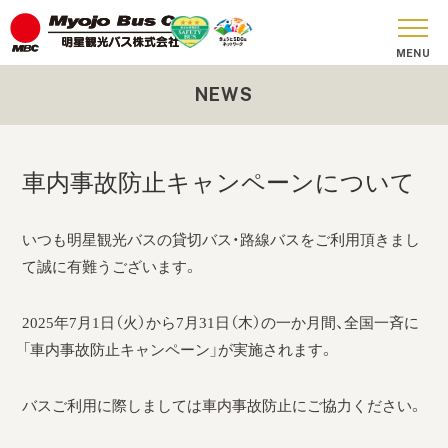
NEWS
おしらせ
貸切バス
車内事故防止キャンペーンについて
SKY BUS
いつも明星観光バスの貸切バス・路線バスをご利用頂きまし
ツアーコース
て誠に有難うございます。
安全への取り組み
2025年7月1日（火）から7月31日（木）の一か月間、全国一斉に
お問い合わせ
「車内事故防止キャンペーン」が実施されます。
会社概要
バスご利用に際しましては車内事故防止にご協力ください。
SDGs