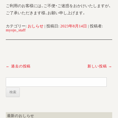
ご利用のお客様には、ご不便・ご迷惑をおかけいたしますが、
ご了承いただきます様、お願い申し上げます。
カテゴリー:
おしらせ
| 投稿日:
2023年8月14日
|
投稿者:
myojo_staff
投
←
過去の投稿
新しい投稿
→
稿
ナ
検
ビ
索:
ゲ
ー
シ
ョ
ン
最新のおしらせ