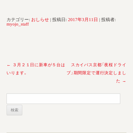
採用情報
運輸安全マネジメント評価
カテゴリー:
おしらせ
| 投稿日:
2017年3月11日
|
投稿者:
myojo_staff
安全管理規程
被害者等支援計画
新型コロナ感染予防対策
投
←
３月２１日に新車が５台は
スカイバス京都「夜桜ドライ
稿
いります。
ブ」期間限定で運行決定しまし
ナ
た
→
ビ
ゲ
ー
検
索:
シ
ョ
ン