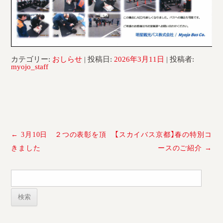
採用情報
運輸安全マネジメント評価
安全管理規程
カテゴリー:
おしらせ
| 投稿日:
2026年3月11日
|
投稿者:
myojo_staff
被害者等支援計画
新型コロナ感染予防対策
投
←
3月10日 ２つの表彰を頂
【スカイバス京都】春の特別コ
稿
きました
ースのご紹介
→
ナ
ビ
検
ゲ
索:
ー
シ
ョ
ン