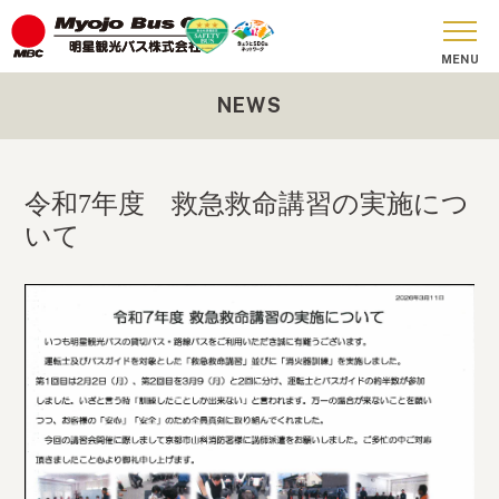
NEWS
おしらせ
貸切バス
令和7年度 救急救命講習の実施につ
SKY BUS
いて
ツアーコース
安全への取り組み
お問い合わせ
会社概要
SDGs