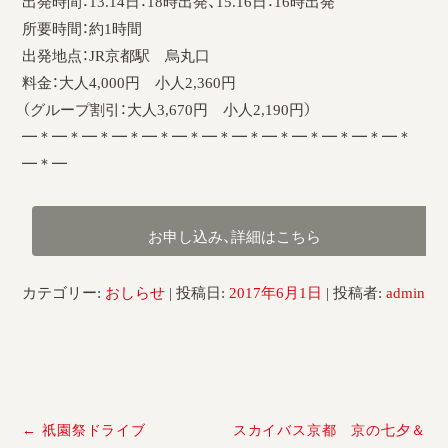
出発時間：13.14日：18時出発、15.16日：16時出発
所要時間：約1時間
出発地点：JR京都駅 烏丸口
料金：大人4,000円 小人2,360円
（グループ割引：大人3,670円 小人2,190円）
━＊━＊━＊━＊━＊━＊━＊━＊━＊━＊━＊━＊━＊
━＊━
カテゴリー:
おしらせ
| 投稿日:
2017年6月1日
|
投稿者:
admin
投
←
祇園祭ドライブ
スカイバス京都 京の七夕＆