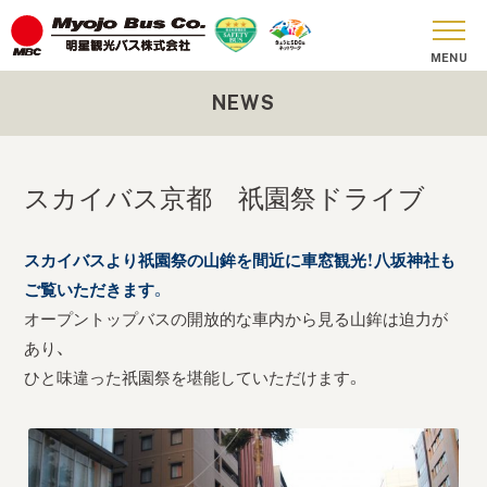
NEWS
おしらせ
貸切バス
スカイバス京都 祇園祭ドライブ
SKY BUS
スカイバスより祇園祭の山鉾を間近に車窓観光！八坂神社も
ツアーコース
ご覧いただきます。
安全への取り組み
オープントップバスの開放的な車内から見る山鉾は迫力が
あり、
お問い合わせ
ひと味違った祇園祭を堪能していただけます。
会社概要
SDGs