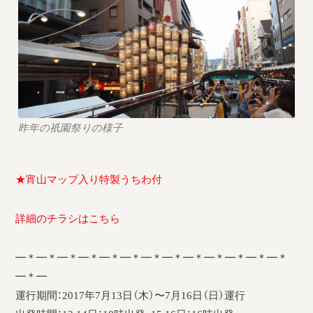
採用情報
運輸安全マネジメント評価
安全管理規程
被害者等支援計画
昨年の祇園祭りの様子
新型コロナ感染予防対策
★宵山マップ入り特製うちわ付
詳細のチラシはこちら
━＊━＊━＊━＊━＊━＊━＊━＊━＊━＊━＊━＊━＊
━＊━
運行期間：2017年7月13日（木）〜7月16日（日）運行