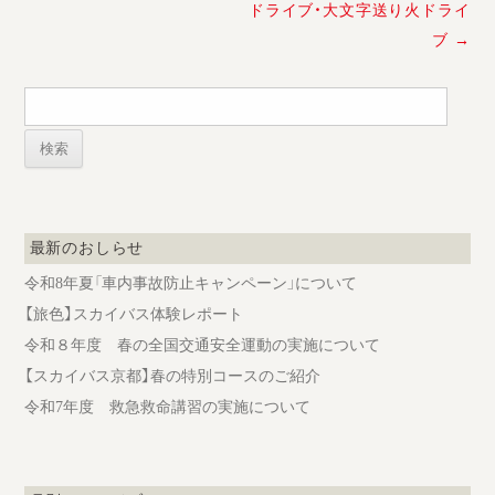
稿
ドライブ・大文字送り火ドライ
ナ
ブ
→
ビ
ゲ
ー
検
索:
シ
ョ
ン
最新のおしらせ
令和8年夏「車内事故防止キャンペーン」について
【旅色】スカイバス体験レポート
令和８年度 春の全国交通安全運動の実施について
【スカイバス京都】春の特別コースのご紹介
令和7年度 救急救命講習の実施について