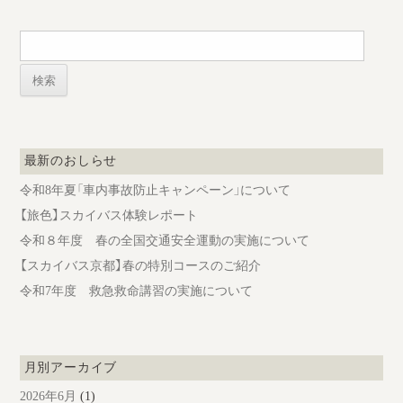
ゲ
ー
検
索:
シ
ョ
ン
最新のおしらせ
令和8年夏「車内事故防止キャンペーン」について
【旅色】スカイバス体験レポート
令和８年度 春の全国交通安全運動の実施について
【スカイバス京都】春の特別コースのご紹介
令和7年度 救急救命講習の実施について
月別アーカイブ
2026年6月
(1)