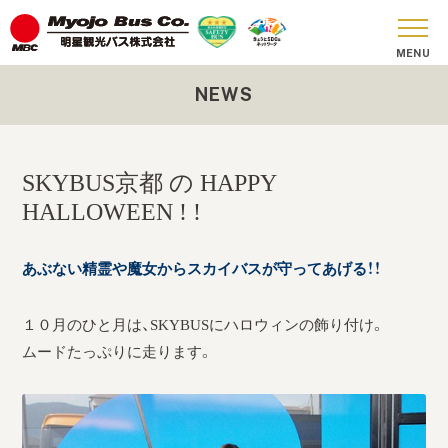
NEWS
おしらせ
貸切バス
SKYBUS京都 の HAPPY
SKY BUS
HALLOWEEN ! !
ツアーコース
あぶない精霊や魔女からスカイバスが守ってあげる！！
安全への取り組み
１０月のひと月は、SKYBUSにハロウィンの飾り付け。
お問い合わせ
ムードたっぷりに走ります。
会社概要
SDGs