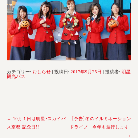
採用情報
運輸安全マネジメント評価
安全管理規程
被害者等支援計画
新型コロナ感染予防対策
カテゴリー:
おしらせ
| 投稿日:
2017年9月25日
|
投稿者:
明星
観光バス
投
←
10月１日は明星・スカイバ
［予告］冬のイルミネーション
稿
ス京都 記念日！！
ドライブ 今年も運行します！
ナ
→
ビ