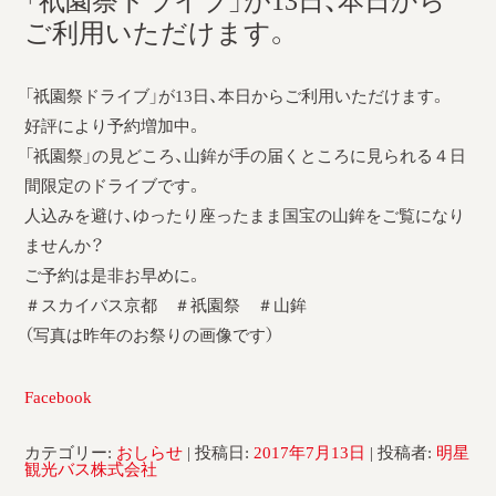
「祇園祭ドライブ」が13日、本日から
採用情報
ご利用いただけます。
運輸安全マネジメント評価
「祇園祭ドライブ」が13日、本日からご利用いただけます。
安全管理規程
好評により予約増加中。
「祇園祭」の見どころ、山鉾が手の届くところに見られる４日
被害者等支援計画
間限定のドライブです。
新型コロナ感染予防対策
人込みを避け、ゆったり座ったまま国宝の山鉾をご覧になり
ませんか？
ご予約は是非お早めに。
＃スカイバス京都 ＃祇園祭 ＃山鉾
（写真は昨年のお祭りの画像です）
Facebook
カテゴリー:
おしらせ
| 投稿日:
2017年7月13日
|
投稿者:
明星
観光バス株式会社