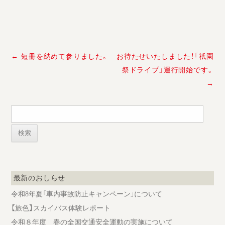
投
←
短冊を納めて参りました。
お待たせいたしました！「祇園
稿
祭ドライブ」運行開始です。
ナ
→
ビ
ゲ
ー
検
索:
シ
ョ
ン
最新のおしらせ
令和8年夏「車内事故防止キャンペーン」について
【旅色】スカイバス体験レポート
令和８年度 春の全国交通安全運動の実施について