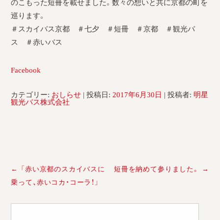
のこもった短冊を載せました。数々の想いと共に京都の町を
巡ります。
＃スカイバス京都 ＃七夕 ＃短冊 ＃京都 ＃観光バ
ス ＃赤いバス
Facebook
カテゴリー:
おしらせ
| 投稿日:
2017年6月30日
|
投稿者:
明星
観光バス株式会社
投
←
「赤い京都のスカイバスに
短冊を納めて参りました。
→
稿
乗って、赤いコカ・コーラ！」
ナ
ビ
検
ゲ
索:
ー