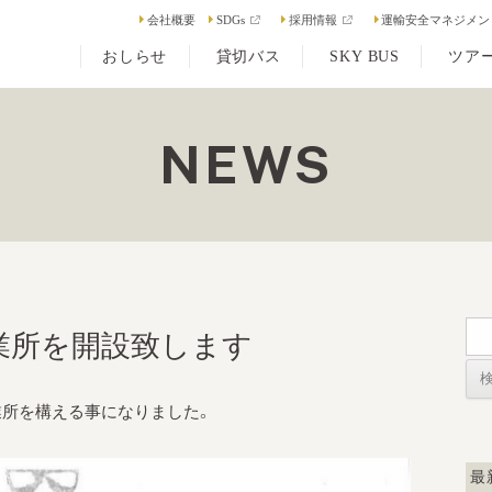
会社概要
SDGs
採用情報
運輸安全マネジメン
おしらせ
貸切バス
SKY BUS
ツア
NEWS
検
業所を開設致します
索:
業所を構える事になりました。
最