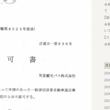
令
て
【
令
い
【
令
月
20
20
20
20
20
20