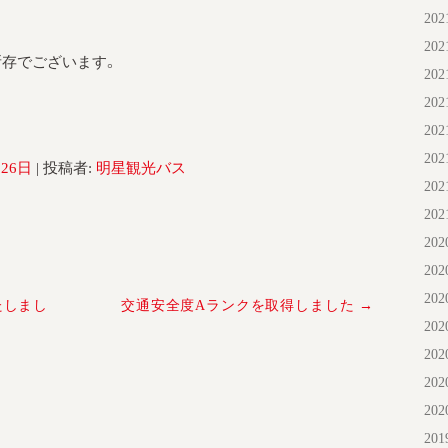
20
20
所存でございます。
20
20
20
20
月26日
|
投稿者:
明星観光バス
20
20
20
20
20
たしまし
交通安全度Aランクを取得しました
→
20
20
20
20
20