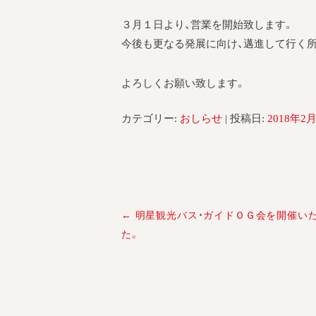
３月１日より、営業を開始致します。
今後も更なる発展に向け、邁進して行く
よろしくお願い致します。
カテゴリー:
おしらせ
| 投稿日:
2018年2
←
明星観光バス・ガイドＯＧ会を開催い
投
た。
稿
ナ
ビ