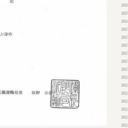
20
20
20
20
20
20
20
20
20
20
20
20
20
20
20
20