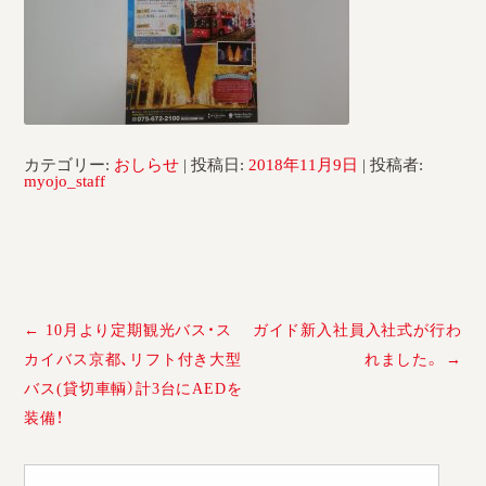
採用情報
運輸安全マネジメント評価
安全管理規程
被害者等支援計画
カテゴリー:
おしらせ
| 投稿日:
2018年11月9日
|
投稿者:
myojo_staff
新型コロナ感染予防対策
投
←
10月より定期観光バス・ス
ガイド新入社員入社式が行わ
稿
カイバス京都、リフト付き大型
れました。
→
ナ
バス(貸切車輌）計3台にAEDを
ビ
ゲ
装備！
ー
シ
検
ョ