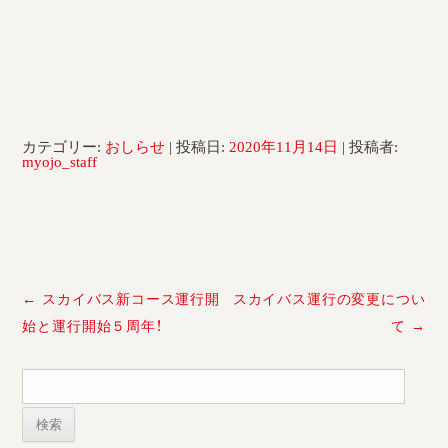
カテゴリー:
おしらせ
| 投稿日:
2020年11月14日
|
投稿者:
myojo_staff
投
←
スカイバス新コース運行開
スカイバス運行の変更につい
稿
始と運行開始５周年！
て
→
ナ
ビ
検
ゲ
索:
ー
シ
ョ