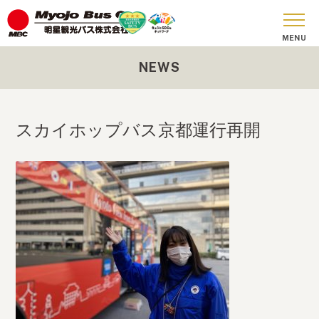
NEWS
おしらせ
貸切バス
スカイホップバス京都運行再開
SKY BUS
ツアーコース
安全への取り組み
お問い合わせ
会社概要
SDGs