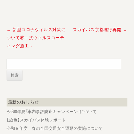
投
←
新型コロナウィルス対策に
スカイバス京都運行再開
→
稿
ついて⑤～抗ウィルスコーテ
ナ
ィング施工～
ビ
ゲ
ー
検
索:
シ
ョ
ン
最新のおしらせ
令和8年夏「車内事故防止キャンペーン」について
【旅色】スカイバス体験レポート
令和８年度 春の全国交通安全運動の実施について