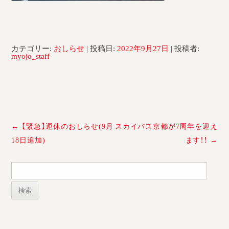
カテゴリー:
おしらせ
| 投稿日:
2022年9月27日
|
投稿者:
myojo_staff
投
←
【緊急】運休のおしらせ(9月
スカイバス京都が7周年を迎え
稿
18日追加)
ます！！
→
ナ
ビ
検
ゲ
索:
ー
シ
ョ
ン