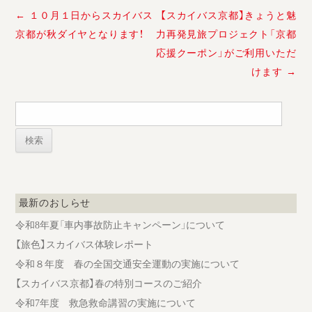
投
←
１０月１日からスカイバス
【スカイバス京都】きょうと魅
稿
京都が秋ダイヤとなります！
力再発見旅プロジェクト「京都
ナ
応援クーポン」がご利用いただ
ビ
ゲ
けます
→
ー
シ
検
ョ
索:
ン
最新のおしらせ
令和8年夏「車内事故防止キャンペーン」について
【旅色】スカイバス体験レポート
令和８年度 春の全国交通安全運動の実施について
【スカイバス京都】春の特別コースのご紹介
令和7年度 救急救命講習の実施について