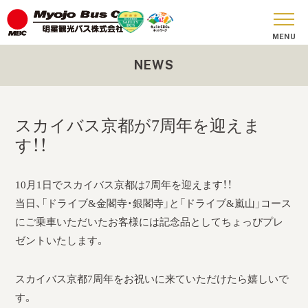
NEWS
おしらせ
貸切バス
スカイバス京都が7周年を迎えま
SKY BUS
す！！
ツアーコース
10月1日でスカイバス京都は7周年を迎えます！！
安全への取り組み
当日、「ドライブ&金閣寺・銀閣寺」と「ドライブ&嵐山」コース
にご乗車いただいたお客様には記念品としてちょっぴプレ
お問い合わせ
ゼントいたします。
会社概要
スカイバス京都7周年をお祝いに来ていただけたら嬉しいで
SDGs
す。